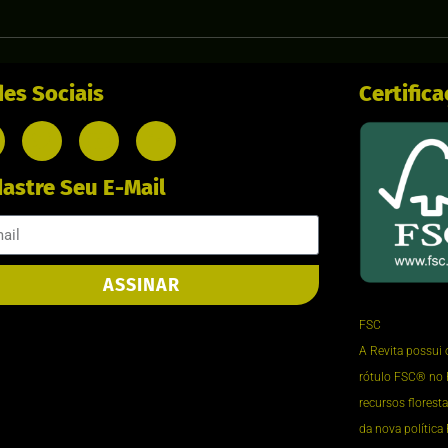
es Sociais
Certific
astre Seu E-Mail
ASSINAR
FSC
A Revita possui 
rótulo FSC®️ no 
recursos florest
da nova política