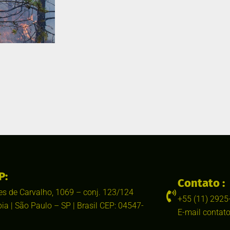
P:
Contato :
s de Carvalho, 1069 – conj. 123/124
+55 (11) 2925
pia | São Paulo – SP | Brasil CEP: 04547-
E-mail contato