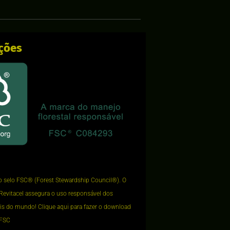
ações
o selo FSC®️ (Forest Stewardship Council®️). O
Revitacel assegura o uso responsável dos
ais do mundo! Clique
aqui
para fazer o download
 FSC