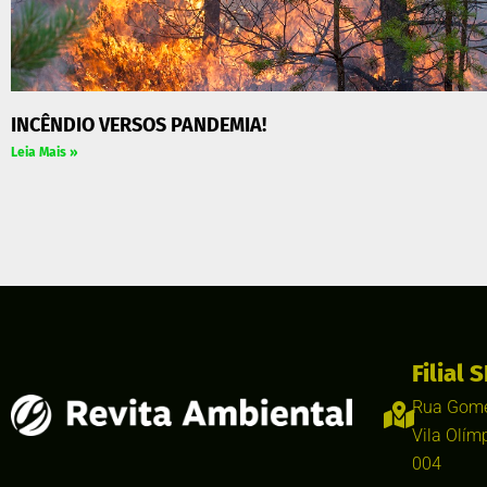
INCÊNDIO VERSOS PANDEMIA!
Leia Mais »
Filial S
Rua Gome
Vila Olím
004