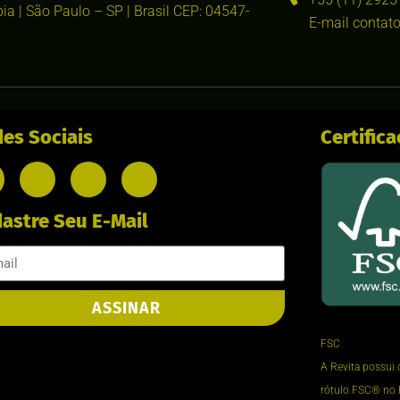
pia | São Paulo – SP | Brasil CEP: 04547-
E-mail contato
es Sociais
Certific
astre Seu E-Mail
ASSINAR
FSC
A Revita possui 
rótulo FSC®️ no 