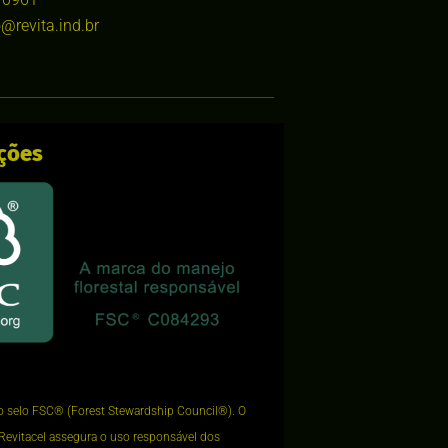
@revita.ind.br
ações
o selo FSC®️ (Forest Stewardship Council®️). O
Revitacel assegura o uso responsável dos