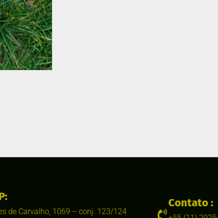
P:
Contato :
s de Carvalho, 1069 – conj. 123/124
+55 (11) 2925